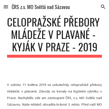
ČRS z.s. MO Světlá nad Sázavou
Skip to main content
Skip to navigation
CELOPRAŽSKÉ PŘEBORY 
MLÁDEŽE V PLAVANÉ - 
KYJÁK V PRAZE - 2019
V sobotu 11. května 2019 se uskutečnily celopražské přebory
mládeže v plavané. Závody se konaly na Kyjském rybníku v
Praze. Nechybělo zde ani zastoupení ČRS, z.s, MO Světlá nad
Sázavou. Naše mládež obsadila krásné 3. místo. Před naší MO