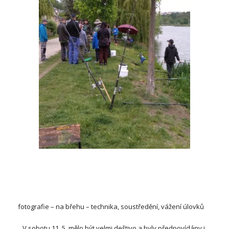
  fotografie – na břehu – technika, soustředění, vážení úlovků 
     V sobotu 11. 5. mělo být velmi deštivo a byly předpovídány i 