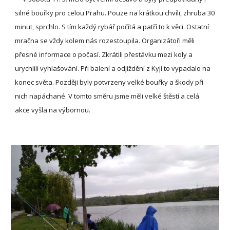
silné bouřky pro celou Prahu. Pouze na krátkou chvíli, zhruba 30 
minut, sprchlo. S tím každý rybář počítá a patří to k věci. Ostatní 
mračna se vždy kolem nás rozestoupila. Organizátoři měli 
přesné informace o počasí. Zkrátili přestávku mezi koly a 
urychlili vyhlašování. Při balení a odjíždění z Kyjí to vypadalo na 
konec světa. Později byly potvrzeny velké bouřky a škody při 
nich napáchané. V tomto směru jsme měli velké štěstí a celá 
akce vyšla na výbornou.