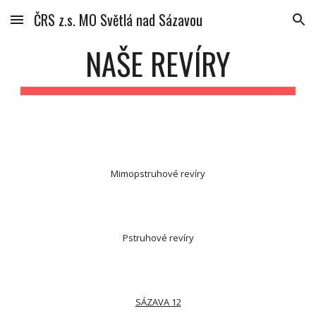
ČRS z.s. MO Světlá nad Sázavou
Skip to main content
Skip to navigation
NAŠE REVÍRY
Mimopstruhové revíry
Pstruhové revíry
SÁZAVA 12