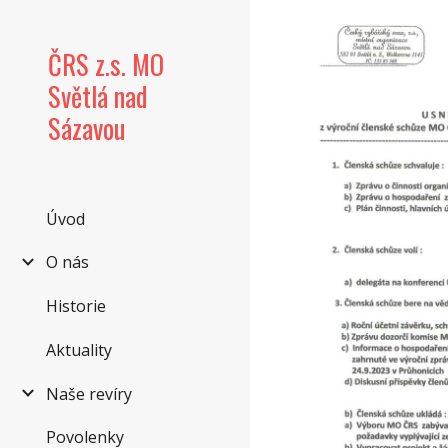
Sk
ČRS z.s. MO
Světlá nad
Sázavou
Úvod
O nás
Historie
Aktuality
Naše revíry
Povolenky