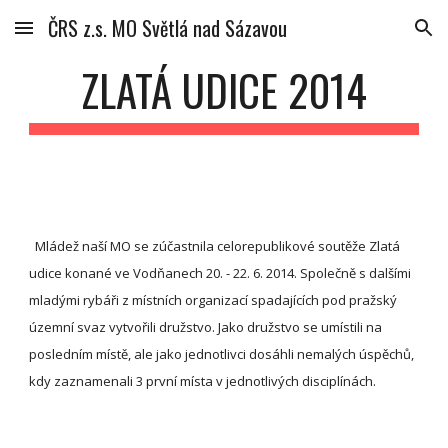
ČRS z.s. MO Světlá nad Sázavou
Skip to main content
Skip to navigation
ZLATÁ UDICE 2014
  Mládež naší MO se zúčastnila celorepublikové soutěže Zlatá 
udice konané ve Vodňanech 20. - 22. 6. 2014. Společně s dalšími 
mladými rybáři z místních organizací spadajících pod pražský 
územní svaz vytvořili družstvo. Jako družstvo se umístili na 
posledním místě, ale jako jednotlivci dosáhli nemalých úspěchů, 
kdy zaznamenali 3 první místa v jednotlivých disciplínách.